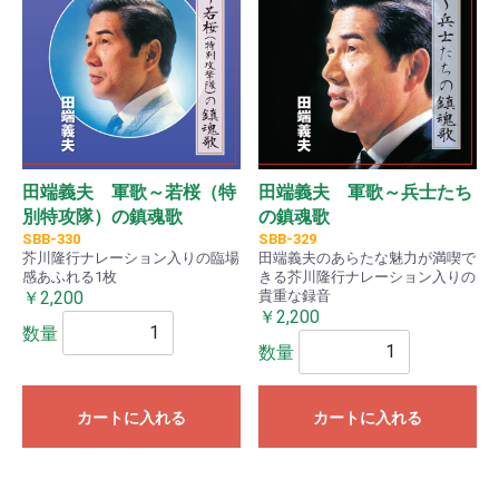
田端義夫 軍歌～若桜（特
田端義夫 軍歌～兵士たち
別特攻隊）の鎮魂歌
の鎮魂歌
SBB-330
SBB-329
芥川隆行ナレーション入りの臨場
田端義夫のあらたな魅力が満喫で
感あふれる1枚
きる芥川隆行ナレーション入りの
￥2,200
貴重な録音
￥2,200
数量
数量
カートに入れる
カートに入れる