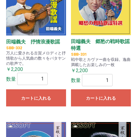
田端義夫 郷愁の戦時歌謡
田端義夫 抒情浪漫歌謡
特選
SBB-332
万人に愛される古賀メロディと抒
SBB-331
情歌から人気曲の数々をバタヤン
戦中歌とカヴァー曲を収録。逸曲
の歌声で。
満載したお楽しみの一枚
￥2,200
￥2,200
数量
数量
カートに入れる
カートに入れる