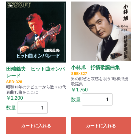
小林旭 抒情歌謡曲集
田端義夫 ヒット曲オンパ
SBB-327
レード
男の郷愁と哀感を唄う“昭和浪漫
SBB-328
歌謡集
昭和13年のデビューから数々の代
￥1,760
表曲15曲をここに
￥2,200
数量
数量
カートに入れる
カートに入れる