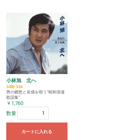
小林旭 北へ
SBB-326
男の郷愁と哀感を唄う“昭和浪漫
歌謡集”
￥1,760
数量
カートに入れる