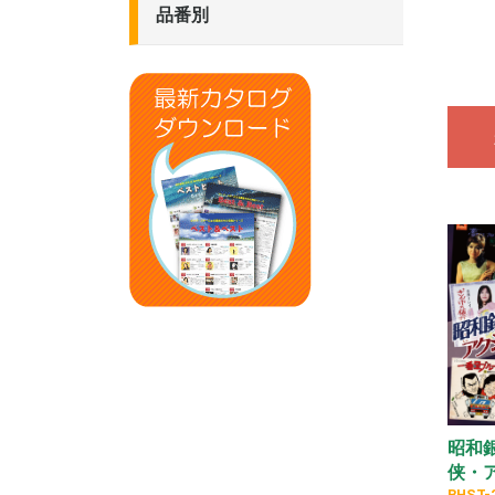
品番別
BHST
PBB/SBB
CRC
NKCD
TKCA/TKCI/TJJC
KB
WQCQ
VICL
BHST-3
BHST-2
BHST-2
BHST-2
BHST-2
BHST-2
BHST-1
BHST-1
BHST-1
BHST-1
BHST-1
SBB-32
SBB-30
PBB-13
PBB-10
PBB-08
PBB-06
PBB-03
PBB-00
TKCI
TJJC
TKCA
昭和
侠・
BHST-