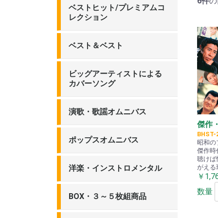
6件
の
ベストヒット/プレミアムコ
レクション
ベスト＆ベスト
ビッグアーティストによる
カバーソング
昭和東京うためぐり
昭和歌謡を歌う
演歌・歌謡オムニバス
傑作
BHST-
わが心の昭和歌謡名曲集
銀幕・ドラマ主題歌シリー
厳選 懐メロ・ムード歌謡名
華まつりシリーズ
恋するムード歌謡シリーズ
ポップスオムニバス
昭和の
ズ
曲撰シリーズ
傑作時
聴けば
がえる
スター千夜一夜シリーズ
CITY POP COLLECTION
洋楽・インストロメンタル
￥1,7
数量
ムード溢れるサム ・ テイラ
日本のメロディ
想い出のスクリーン名曲集
BOX・３～５枚組商品
ー