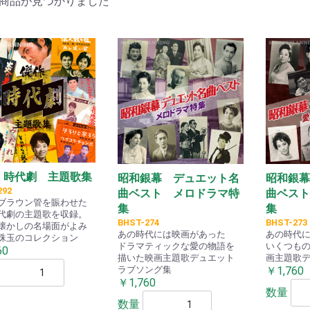
商品が見つかりました
・時代劇 主題歌集
昭和銀幕 デュエット名
昭和銀幕
292
曲ベスト メロドラマ特
曲ベスト
ブラウン管を賑わせた
集
集
代劇の主題歌を収録。
BHST-274
BHST-273
懐かしの名場面がよみ
あの時代には映画があった
あの時代
珠玉のコレクション
ドラマティックな愛の物語を
いくつも
60
描いた映画主題歌デュエット
画主題歌
ラブソング集
￥1,760
￥1,760
数量
数量