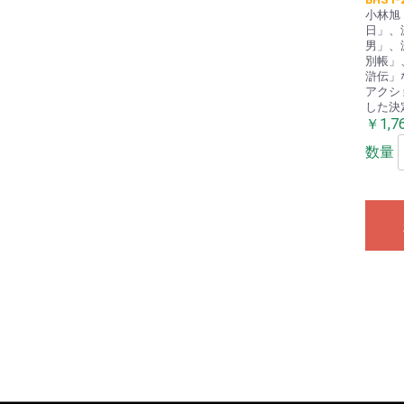
小林旭
日」、
男」、
別帳」
滸伝」
アクシ
した決
￥1,7
数量