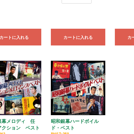
01~320
81~300
61~280
41~260
21~240
01~220
81~200
61~180
41~160
21~140
01~120
6~334
1~325
4~501
2~133
1~097
0~080
0~059
1~029
カートに入れる
カートに入れる
カ
銀幕メロディ 任
昭和銀幕ハードボイル
アクション ベスト
ド・ベスト
262
BHST-250