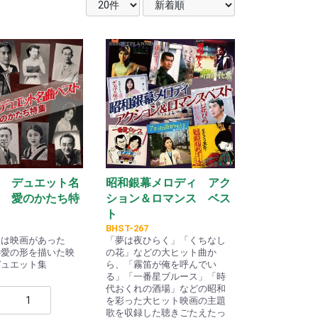
 デュエット名
昭和銀幕メロディ アク
 愛のかたち特
ション＆ロマンス ベス
ト
BHST-267
には映画があった
「夢は夜ひらく」「くちなし
の愛の形を描いた映
の花」などの大ヒット曲か
デュエット集
ら、「霧笛が俺を呼んでい
る」「一番星ブルース」「時
代おくれの酒場」などの昭和
を彩った大ヒット映画の主題
歌を収録した聴きごたえたっ