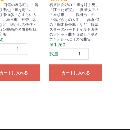
「 口笛の凍る町」「 落
石原裕次郎の「.嵐を呼ぶ男」
渡 哲也「嵐を呼ぶ
「狂った果実」、勝 新太郎の
渡瀬恒彦「さすらい人
「座頭市」、 鶴田浩ニの
、北島三郎「神奈川水
「傷だらけの人生」、高倉 健
など、懐かしの任侠・
の「網走番外地」など、銀幕
ョン映画の名曲を収録
スターのハードボイルド映画
定版!
の大ヒット曲を収録した聴き
60
ごたえたっぷりの名曲集
￥1,760
数量
カートに入れる
カートに入れる