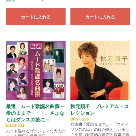
カートに入れる
カートに入れる
厳選 ムード歌謡名曲撰～
秋元順子 プレミアム・コ
愛のままで・・・、さよな
レクション
らはダンスの後に～
BHST-233
代表曲「愛のままで…」「マディ
BHST-234
ソン郡の恋」のほか凛とした美し
ムード溢れるゴージャスな大人の
さを持つ魅惑的な歌声と抜群の歌