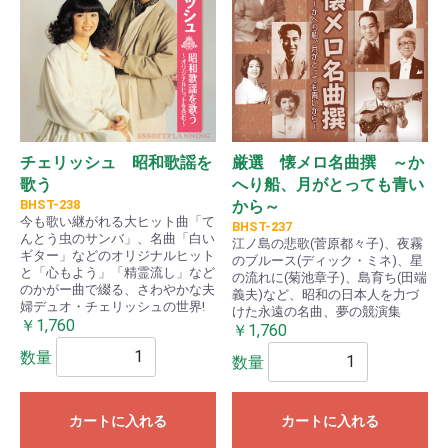
チェリッシュ 昭和歌謡を
厳選 懐メロ名曲撰 ～か
歌う
へり船、月がとっても青い
BHST-238
から～
今も歌い継がれる大ヒット曲「て
BHST-237
んとう虫のサンバ」、名曲「白い
江ノ島の悲歌(菅原都々子)、夜霧
ギター」などのオリジナルヒット
のブルース(ディック・ミネ)、星
と「心もよう」「精霊流し」など
の流れに(菊池章子)、島育ち(田端
のかがー曲で綴る、さわやかな夫
義夫)など、昭和の日本人を力づ
婦デュオ・チェリッシュの世界!
けた永遠の名曲、夢の競演集
￥1,760
￥1,760
数量
数量
カートに入れる
カートに入れる