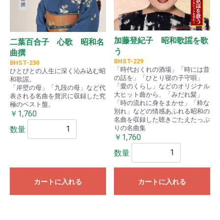
加藤登紀子 昭和歌謡を歌
二葉百合子 心歌 昭和名
う
曲撰
BHST-229
BHST-230
「時代おくれの酒場」「時には昔
ひとびとの人生に深く沁み込む昭
の話を」「ひとり寝の子守唄」
和歌謡。
「愛のくらし」などのオリジナル
「岸壁の母」「九段の母」など代
大ヒット曲から、「みだれ髪」
表される名曲を贅沢に収録した究
「時の流れに身をまかせ」「粋な
極のベスト盤。
別れ」などの情感あふれる昭和の
￥1,760
名曲を収録した聴きごたえたっぷ
りの名曲集
数量
￥1,760
数量
カートに入れる
カートに入れる