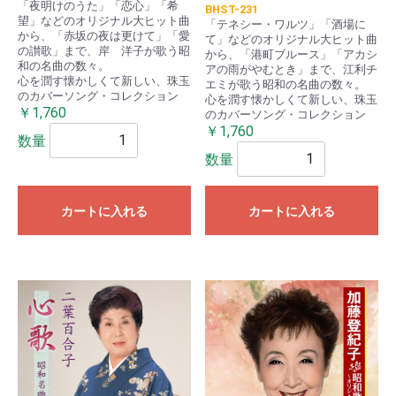
「夜明けのうた」「恋心」「希
BHST-231
望」などのオリジナル大ヒット曲
「テネシー・ワルツ」「酒場に
から、「赤坂の夜は更けて」「愛
て」などのオリジナル大ヒット曲
の讃歌」まで、岸 洋子が歌う昭
から、「港町ブルース」「アカシ
和の名曲の数々。
アの雨がやむとき」まで、江利チ
心を潤す懐かしくて新しい、珠玉
エミが歌う昭和の名曲の数々。
のカバーソング・コレクション
心を潤す懐かしくて新しい、珠玉
￥1,760
のカバーソング・コレクション
￥1,760
数量
数量
カートに入れる
カートに入れる