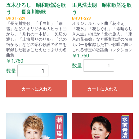
五木ひろし 昭和歌謡を歌
里見浩太朗 昭和歌謡を歌
う 長良川艶歌
う
BHST-224
BHST-223
「長良川艶歌」「千曲川」「細
オリジナルヒット曲「花冷え」
雪」などのオリジナル大ヒット曲
「花氷」「花しぐれ」「素晴らし
から、「別れの一本杉」「矢切の
き人生」のほか「北の旅人」「東
渡し」「上海帰りのリル」「北の
京の花売娘」など昭和歌謡の名曲
宿から」などの昭和歌謡の名曲を
カバーを収録した甘い歌唱に酔い
収録した聴きごたえたっぷりの名
しれる珠玉の歌謡曲コレクション
曲集
￥1,760
￥1,760
数量
数量
カートに入れる
カートに入れる