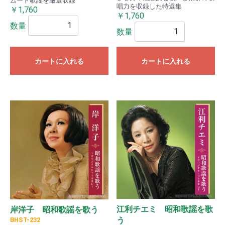
ムード歌謡を厳選収録
唱力を収録した特選集
￥1,760
￥1,760
数量
数量
カートに入れる
カートに入れる
江利チエミ 昭和歌謡を歌
岸洋子 昭和歌謡を歌う
う
BHST-232