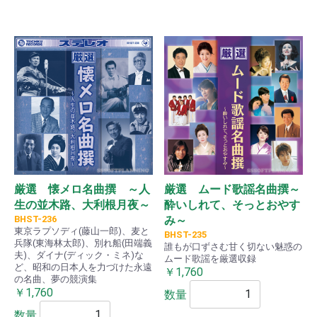
厳選 懐メロ名曲撰 ～人
厳選 ムード歌謡名曲撰～
生の並木路、大利根月夜～
酔いしれて、そっとおやす
BHST-236
み～
東京ラプソディ(藤山一郎)、麦と
BHST-235
兵隊(東海林太郎)、別れ船(田端義
誰もが口ずさむ甘く切ない魅惑の
夫)、ダイナ(ディック・ミネ)な
ムード歌謡を厳選収録
ど、昭和の日本人を力づけた永遠
￥1,760
の名曲、夢の競演集
￥1,760
数量
数量