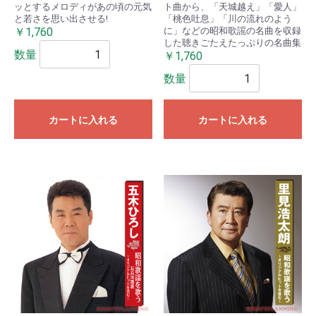
ッとするメロディがあの頃の元気
ト曲から、「天城越え」「愛人」
と若さを思い出させる!
「桃色吐息」「川の流れのよう
￥1,760
に」などの昭和歌謡の名曲を収録
した聴きごたえたっぷりの名曲集
数量
￥1,760
数量
カートに入れる
カートに入れる