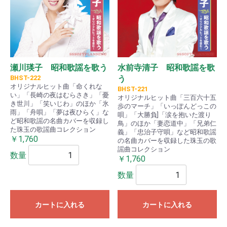
瀬川瑛子 昭和歌謡を歌う
水前寺清子 昭和歌謡を歌
BHST-222
う
オリジナルヒット曲「命くれな
BHST-221
い」「長崎の夜はむらさき」「憂
オリジナルヒット曲「三百六十五
き世川」「笑いじわ」のほか「氷
歩のマーチ」「いっぽんどっこの
雨」「舟唄」「夢は夜ひらく」な
唄」「大勝負]「涙を抱いた渡り
ど昭和歌謡の名曲カバーを収録し
鳥」のほか「妻恋道中」「兄弟仁
た珠玉の歌謡曲コレクション
義」「忠治子守唄」など昭和歌謡
￥1,760
の名曲カバーを収録した珠玉の歌
謡曲コレクション
数量
￥1,760
数量
カートに入れる
カートに入れる