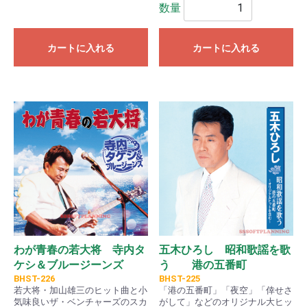
数量
カートに入れる
カートに入れる
わが青春の若大将 寺内タ
五木ひろし 昭和歌謡を歌
ケシ＆ブルージーンズ
う 港の五番町
BHST-226
BHST-225
若大将・加山雄三のヒット曲と小
「港の五番町」「夜空」「倖せさ
気味良いザ・ベンチャーズのスカ
がして」などのオリジナル大ヒッ