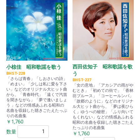
西田佐知子 昭和歌謡を歌
小椋佳 昭和歌謡を歌う
う
BHST-228
「さらば青春」「しおさいの詩」
BHST-227
「めまい」「少しは私に愛を下さ
「女の意地」「アカシアの雨がや
い」などのオリジナル大ヒット曲
むとき」「初めての街で」「香林
から、「青春時代」「遠くで汽笛
坊ブルース」「コーヒールンバ」
を聞きながら」「夢で逢いましょ
「故郷のように」などのオリジナ
う 」などの情感あふれる昭和の
ル大ヒット曲から、「夢は夜ひら
名曲を収録した聴きごたえたっぷ
く」ゆうべの秘密」「ふり向いて
りの名曲集
もくれない」などの情感あふれる
￥1,760
昭和の名曲を収録した聴きごたえ
たっぷりの名曲集
数量
￥1,760