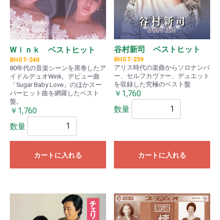
谷村新司 ベストヒット
Wｉｎｋ ベストヒット
BHST-239
BHST-240
アリス時代の楽曲からソロナンバ
80年代の音楽シーンを席巻したア
ー、セルフカヴァー、デュエット
イドルデュオWink。デビュー曲
を収録した究極のベスト盤
「Sugar Baby Love」のほかスー
￥1,760
パーヒット曲を網羅したベスト
盤。
数量
￥1,760
数量
カートに入れる
カートに入れる