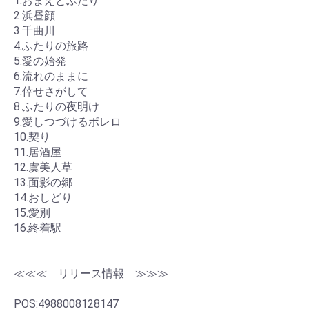
1.おまえとふたり
2.浜昼顔
3.千曲川
4.ふたりの旅路
5.愛の始発
6.流れのままに
7.倖せさがして
8.ふたりの夜明け
9.愛しつづけるボレロ
10.契り
11.居酒屋
12.虞美人草
13.面影の郷
14.おしどり
15.愛別
16.終着駅
≪≪≪ リリース情報 ≫≫≫
POS:4988008128147