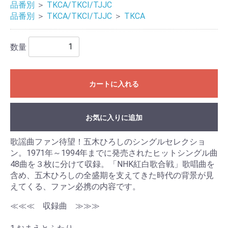
品番別
＞
TKCA/TKCI/TJJC
品番別
＞
TKCA/TKCI/TJJC
＞
TKCA
数量
カートに入れる
お気に入りに追加
歌謡曲ファン待望！五木ひろしのシングルセレクショ
ン。1971年～1994年までに発売されたヒットシングル曲
48曲を３枚に分けて収録。「NHK紅白歌合戦」歌唱曲を
含め、五木ひろしの全盛期を支えてきた時代の背景が見
えてくる、ファン必携の内容です。
≪≪≪ 収録曲 ≫≫≫