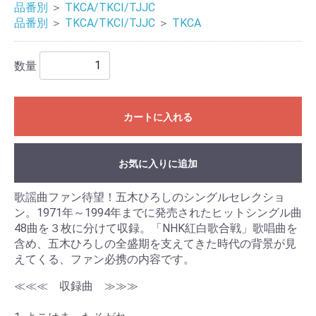
品番別
＞
TKCA/TKCI/TJJC
品番別
＞
TKCA/TKCI/TJJC
＞
TKCA
数量
カートに入れる
お気に入りに追加
歌謡曲ファン待望！五木ひろしのシングルセレクショ
ン。1971年～1994年までに発売されたヒットシングル曲
48曲を３枚に分けて収録。「NHK紅白歌合戦」歌唱曲を
含め、五木ひろしの全盛期を支えてきた時代の背景が見
えてくる、ファン必携の内容です。
≪≪≪ 収録曲 ≫≫≫