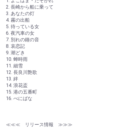
1. よこはま・たそがれ
2. 長崎から船に乗って
3. あなたの灯
4. 霧の出船
5. 待っている女
6. 夜汽車の女
7. 別れの鐘の音
8. 哀恋記
9. 潮どき
10. 蝉時雨
11. 細雪
12. 長良川艶歌
13. 絆
14. 浪花盃
15. 港の五番町
16. べにばな
≪≪≪ リリース情報 ≫≫≫