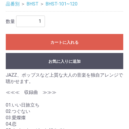
品番別
＞
BHST
＞
BHST-101~120
数量
カートに入れる
お気に入りに追加
JAZZ、ポップスなど上質な大人の音楽を独自アレンジで
聴かせます。
≪≪≪ 収録曲 ≫≫≫
01.いい日旅立ち
02.つぐない
03.愛燦燦
04.恋