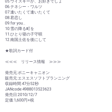
05.ウイスキーが、お好きでしょ
06.テネシー・ワルツ
07.逢いたくて逢いたくて
08.君恋し
09.for you…
10.雪の降る町を
11.ひとり寝の子守唄
12.南国土佐を後にして
★歌詞カード付
≪≪≪ リリース情報 ≫≫≫
発売元:ポニーキャニオン
販売元:エスエスソフトプランニング
収録時間:47分52秒
JANcode:4988013523623
発売日:2010/12/7
定価:1,600円+税